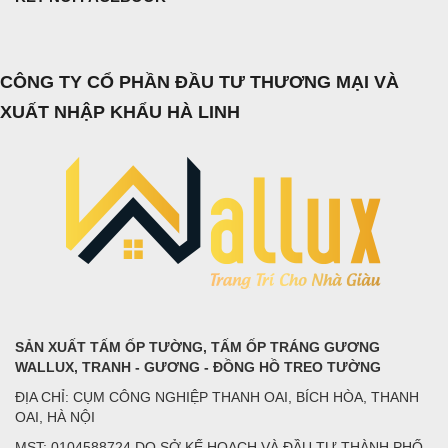
CÔNG TY CỔ PHẦN ĐẦU TƯ THƯƠNG MẠI VÀ
XUẤT NHẬP KHẨU HÀ LINH
SẢN XUẤT TẤM ỐP TƯỜNG, TẤM ỐP TRÁNG GƯƠNG
WALLUX, TRANH - GƯƠNG - ĐỒNG HỒ TREO TƯỜNG
ĐỊA CHỈ: CỤM CÔNG NGHIỆP THANH OAI, BÍCH HÒA, THANH
OAI, HÀ NỘI
MST: 0104588724 DO SỞ KẾ HOẠCH VÀ ĐẦU TƯ THÀNH PHỐ