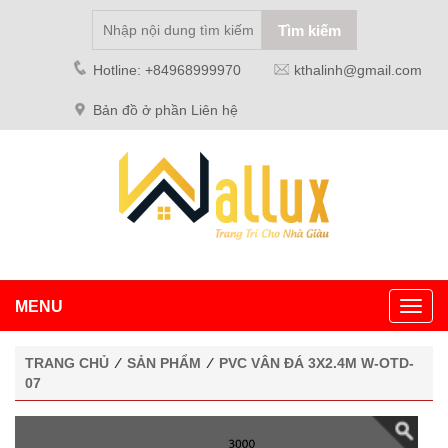
Hotline: +84968999970
kthalinh@gmail.com
Bản đồ ở phần Liên hệ
MENU
Toggl
navig
TRANG CHỦ
⁄
SẢN PHẨM
⁄
PVC VÂN ĐÁ 3X2.4M W-OTD-
07