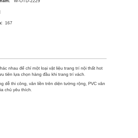
phẩm:
W-OTD-2229
:
m:
167
 nhau để chỉ một loại vật liệu trang trí nội thất hot
 tiên lựa chọn hàng đầu khi trang trí vách.
 dễ thi công, vân liền trên diện tường rộng, PVC vân
ia chủ yêu thích.