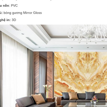
ệu nền
: PVC
ủ:
bóng gương Mirror Gloss
hệ in:
3D