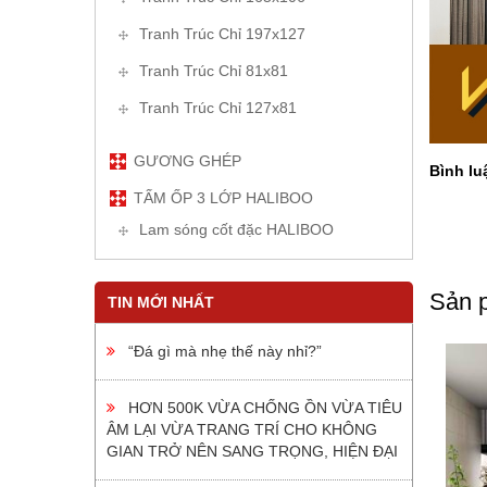
Tranh Trúc Chỉ 197x127
Tranh Trúc Chỉ 81x81
Tranh Trúc Chỉ 127x81
GƯƠNG GHÉP
Bình lu
TẤM ỐP 3 LỚP HALIBOO
Lam sóng cốt đặc HALIBOO
Sản p
TIN MỚI NHẤT
“Đá gì mà nhẹ thế này nhỉ?”
HƠN 500K VỪA CHỐNG ỒN VỪA TIÊU
ÂM LẠI VỪA TRANG TRÍ CHO KHÔNG
GIAN TRỞ NÊN SANG TRỌNG, HIỆN ĐẠI