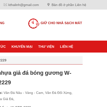
kthalinh@gmail.com
Bản đồ ở phần Liên hệ
ANG
GIỮ CHO NHÀ SẠCH MÁT
TỨC
KHUYẾN MẠI
THƯ VIỆN
LIÊN HỆ
2229
hựa giả đá bóng gương W-
2229
c:
Vân Đá Nâu - Vàng - Cam
,
Vân Đá Đối Xứng
,
a Giả Đá
,