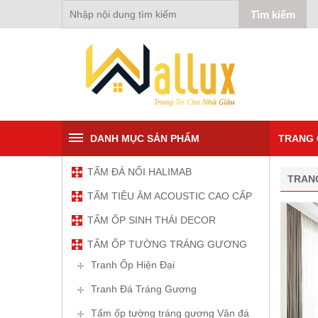
DANH MỤC SẢN PHẨM
TRANG 
TẤM ĐÁ NỔI HALIMAB
TRAN
TẤM TIÊU ÂM ACOUSTIC CAO CẤP
TẤM ỐP SINH THÁI DECOR
TẤM ỐP TƯỜNG TRÁNG GƯƠNG
Tranh Ốp Hiện Đại
Tranh Đá Tráng Gương
Tấm ốp tường tráng gương Vân đá