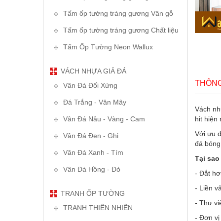
Tấm ốp tường tráng gương Vân gỗ
Tấm ốp tường tráng gương Chất liệu
Tấm Ốp Tường Neon Wallux
VÁCH NHỰA GIẢ ĐÁ
THÔNG 
Vân Đá Đối Xứng
Đá Trắng - Vân Mây
Vách nhự
Vân Đá Nâu - Vàng - Cam
hit hiện
Với ưu đ
Vân Đá Đen - Ghi
đá bóng 
Vân Đá Xanh - Tím
Tại sao
Vân Đá Hồng - Đỏ
- Đắt hơ
- Liền v
TRANH ỐP TƯỜNG
- Thư v
TRANH THIÊN NHIÊN
- Đơn vị 