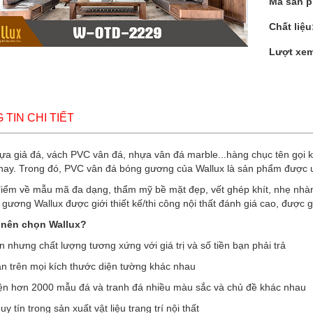
Mã sản 
Chất liệu
Lượt xe
TIN CHI TIẾT
a giả đá, vách PVC vân đá, nhựa vân đá marble...hàng chục tên gọi khác
 nay. Trong đó, PVC vân đá bóng gương của Wallux là sản phẩm được ưu
iểm về mẫu mã đa dạng, thẩm mỹ bề mặt đẹp, vết ghép khít, nhẹ nhàng
gương Wallux được giới thiết kế/thi công nội thất đánh giá cao, được g
 nên chọn Wallux?
n nhưng chất lượng tương xứng với giá trị và số tiền bạn phải trả
ân trên mọi kích thước diện tường khác nhau
iện hơn 2000 mẫu đá và tranh đá nhiều màu sắc và chủ đề khác nhau
uy tín trong sản xuất vật liệu trang trí nội thất