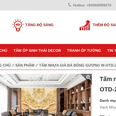
Hotline: +84968999970
TĂNG ĐỘ SÁNG
THÊM ĐỘ S
CHỦ
TẤM ỐP SINH THÁI DECOR
TRANH ỐP TƯỜNG
TIN 
G CHỦ
⁄
SẢN PHẨM
⁄
TẤM NHỰA GIẢ ĐÁ BÓNG GƯƠNG W-OTD-
Tấm n
OTD-
Danh mụ
Vách Nhự