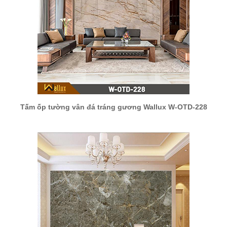
Tấm ốp tường vân đá tráng gương Wallux W-OTD-228