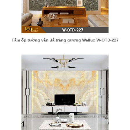
Tấm ốp tường vân đá tráng gương Wallux W-OTD-227