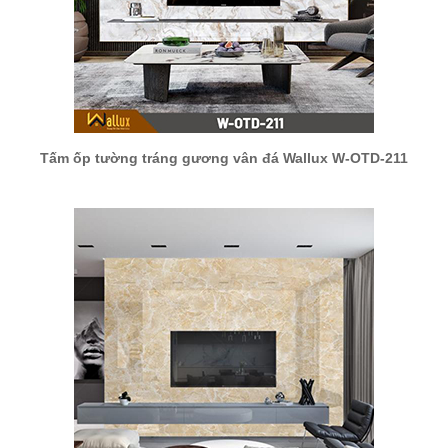
Tấm ốp tường tráng gương vân đá Wallux W-OTD-211