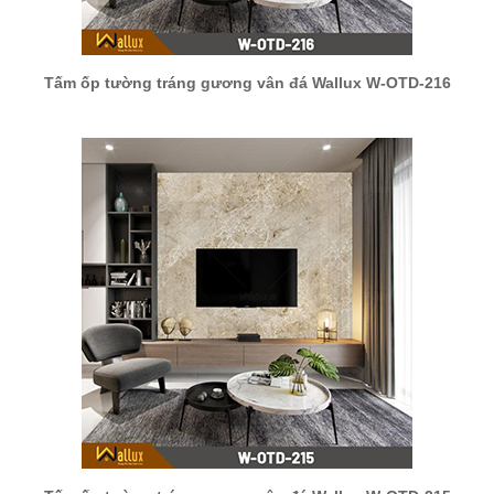
Tấm ốp tường tráng gương vân đá Wallux W-OTD-216