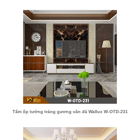
Tấm ốp tường tráng gương vân đá Wallux W-OTD-231