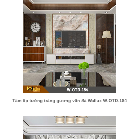
Tấm ốp tường tráng gương vân đá Wallux W-OTD-184