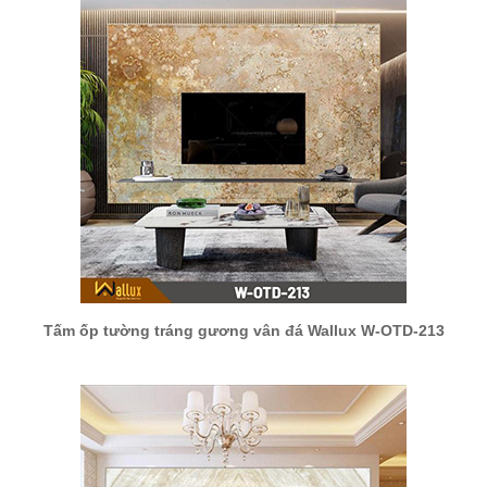
Tấm ốp tường tráng gương vân đá Wallux W-OTD-213