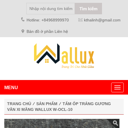
Hotline: +84968999970
kthalinh@gmail.com
Bản đồ ở phần Liên hệ
MENU
Toggl
navig
TRANG CHỦ
⁄
SẢN PHẨM
⁄
TẤM ỐP TRÁNG GƯƠNG
VÂN XI MĂNG WALLUX W-OCL-10