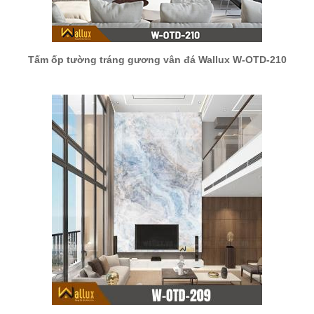
Tấm ốp tường tráng gương vân đá Wallux W-OTD-210