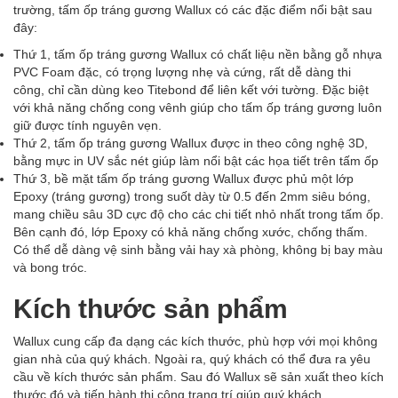
trường, tấm ốp tráng gương Wallux có các đặc điểm nổi bật sau
đây:
Thứ 1, tấm ốp tráng gương Wallux có chất liệu nền bằng gỗ nhựa
PVC Foam đặc, có trọng lượng nhẹ và cứng, rất dễ dàng thi
công, chỉ cần dùng keo Titebond để liên kết với tường. Đặc biệt
với khả năng chống cong vênh giúp cho tấm ốp tráng gương luôn
giữ được tính nguyên vẹn.
Thứ 2, tấm ốp tráng gương Wallux được in theo công nghệ 3D,
bằng mực in UV sắc nét giúp làm nổi bật các họa tiết trên tấm ốp
Thứ 3, bề mặt tấm ốp tráng gương Wallux được phủ một lớp
Epoxy (tráng gương) trong suốt dày từ 0.5 đến 2mm siêu bóng,
mang chiều sâu 3D cực độ cho các chi tiết nhỏ nhất trong tấm ốp.
Bên cạnh đó, lớp Epoxy có khả năng chống xước, chống thấm.
Có thể dễ dàng vệ sinh bằng vải hay xà phòng, không bị bay màu
và bong tróc.
Kích thước sản phẩm
Wallux cung cấp đa dạng các kích thước, phù hợp với mọi không
gian nhà của quý khách. Ngoài ra, quý khách có thể đưa ra yêu
cầu về kích thước sản phẩm. Sau đó Wallux sẽ sản xuất theo kích
thước đó và tiến hành thi công trang trí giúp quý khách.