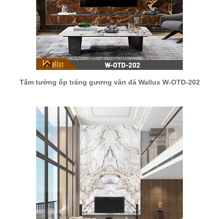
Tấm tường ốp tráng gương vân đá Wallux W-OTD-202