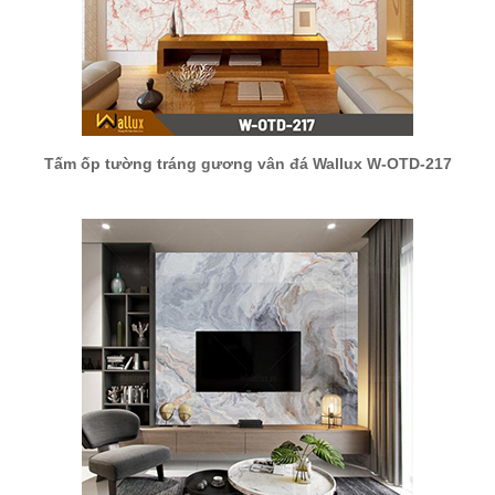
Tấm ốp tường tráng gương vân đá Wallux W-OTD-217