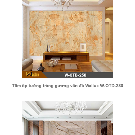
Tấm ốp tường tráng gương vân đá Wallux W-OTD-230