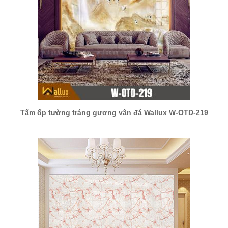
Tấm ốp tường tráng gương vân đá Wallux W-OTD-219