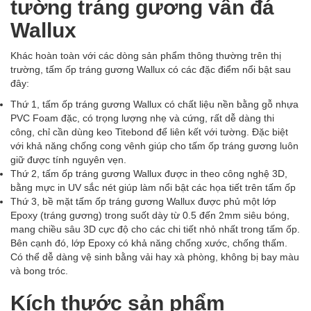
tường tráng gương vân đá
Wallux
Khác hoàn toàn với các dòng sản phẩm thông thường trên thị
trường, tấm ốp tráng gương Wallux có các đặc điểm nổi bật sau
đây:
Thứ 1, tấm ốp tráng gương Wallux có chất liệu nền bằng gỗ nhựa
PVC Foam đặc, có trọng lượng nhẹ và cứng, rất dễ dàng thi
công, chỉ cần dùng keo Titebond để liên kết với tường. Đặc biệt
với khả năng chống cong vênh giúp cho tấm ốp tráng gương luôn
giữ được tính nguyên vẹn.
Thứ 2, tấm ốp tráng gương Wallux được in theo công nghệ 3D,
bằng mực in UV sắc nét giúp làm nổi bật các họa tiết trên tấm ốp
Thứ 3, bề mặt tấm ốp tráng gương Wallux được phủ một lớp
Epoxy (tráng gương) trong suốt dày từ 0.5 đến 2mm siêu bóng,
mang chiều sâu 3D cực độ cho các chi tiết nhỏ nhất trong tấm ốp.
Bên cạnh đó, lớp Epoxy có khả năng chống xước, chống thấm.
Có thể dễ dàng vệ sinh bằng vải hay xà phòng, không bị bay màu
và bong tróc.
Kích thước sản phẩm