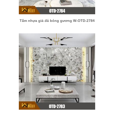
Tấm nhựa giả đá bóng gương W-OTD-2784