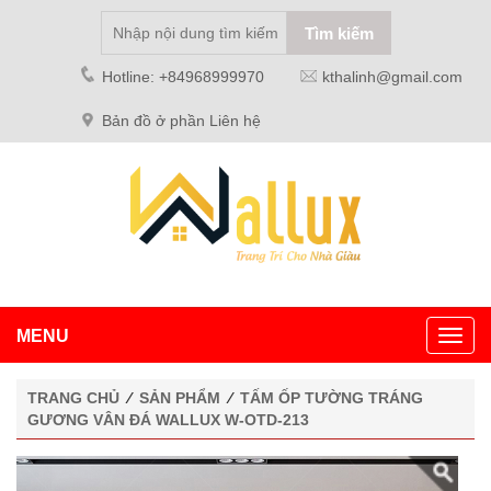
Hotline: +84968999970
kthalinh@gmail.com
Bản đồ ở phần Liên hệ
MENU
Toggl
navig
TRANG CHỦ
⁄
SẢN PHẨM
⁄
TẤM ỐP TƯỜNG TRÁNG
GƯƠNG VÂN ĐÁ WALLUX W-OTD-213