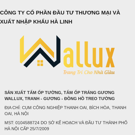
CÔNG TY CỔ PHẦN ĐẦU TƯ THƯƠNG MẠI VÀ
XUẤT NHẬP KHẨU HÀ LINH
SẢN XUẤT TẤM ỐP TƯỜNG, TẤM ỐP TRÁNG GƯƠNG
WALLUX, TRANH - GƯƠNG - ĐỒNG HỒ TREO TƯỜNG
ĐỊA CHỈ: CỤM CÔNG NGHIỆP THANH OAI, BÍCH HÒA, THANH
OAI, HÀ NỘI
MST: 0104588724 DO SỞ KẾ HOẠCH VÀ ĐẦU TƯ THÀNH PHỐ
HÀ NỘI CẤP 25/7/2009