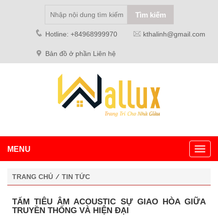
Hotline: +84968999970
kthalinh@gmail.com
Bản đồ ở phần Liên hệ
MENU
Toggl
navig
TRANG CHỦ
⁄
TIN TỨC
TẤM TIÊU ÂM ACOUSTIC SỰ GIAO HÒA GIỮA
TRUYỀN THỐNG VÀ HIỆN ĐẠI