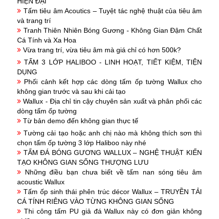
HIỆN ĐẠI
Tấm tiêu âm Acoutics – Tuyệt tác nghệ thuật của tiêu âm
và trang trí
Tranh Thiên Nhiên Bóng Gương - Không Gian Đậm Chất
Cá Tính và Xa Hoa
Vừa trang trí, vừa tiêu âm mà giá chỉ có hơn 500k?
TẤM 3 LỚP HALIBOO - LINH HOẠT, TIẾT KIỆM, TIỆN
DỤNG
Phối cảnh kết hợp các dòng tấm ốp tường Wallux cho
không gian trước và sau khi cải tạo
Wallux - Địa chỉ tin cậy chuyên sản xuất và phân phối các
dòng tấm ốp tường
Từ bản demo đến không gian thực tế
Tường cải tạo hoặc anh chị nào mà không thích sơn thì
chọn tấm ốp tường 3 lớp Haliboo này nhé
TẤM ĐÁ BÓNG GƯƠNG WALLUX – NGHỆ THUẬT KIẾN
TẠO KHÔNG GIAN SỐNG THƯỢNG LƯU
Những điều bạn chưa biết về tấm nan sóng tiêu âm
acoustic Wallux
Tấm ốp sinh thái phên trúc décor Wallux – TRUYỀN TẢI
CÁ TÍNH RIÊNG VÀO TỪNG KHÔNG GIAN SỐNG
Thi công tấm PU giả đá Wallux này có đơn giản không