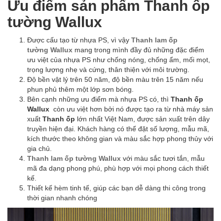
Ưu điểm sản phẩm Thanh ốp
tường Wallux
Được cấu tạo từ nhựa PS, vì vậy
Thanh
lam ốp
tường Wallux
mang trong mình đầy đủ những đặc điểm
ưu việt của nhựa PS như chống nóng, chống ẩm, mối mọt,
trọng lượng nhẹ và cứng, thân thiện với môi trường.
Độ bền vật lý trên 50 năm, độ bền màu trên 15 năm nếu
phun phủ thêm một lớp sơn bóng.
Bên cạnh những ưu điểm mà nhựa PS có, thì
Thanh ốp
Wallux
còn ưu việt hơn bởi nó được tạo ra từ nhà máy sản
xuất
Thanh ốp
lớn nhất Việt Nam, được sản xuất trên dây
truyền hiện đại. Khách hàng có thể đặt số lượng, mẫu mã,
kích thước theo không gian và màu sắc hợp phong thủy với
gia chủ.
Thanh
lam ốp tường Wallux
với màu sắc tươi tắn, mẫu
mã đa dạng phong phú, phù hợp với mọi phong cách thiết
kế.
Thiết kế hèm tinh tế, giúp các bạn dễ dàng thi công trong
thời gian nhanh chóng