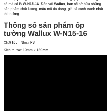
có mã số là
W-N
15-
16
. Đến với
Wallux
, bạn sẽ sở hữu những
sản phẩm chất lượng, mẫu mã đa dạng, giá cả cạnh tranh nhất
thị trường.
Thông số sản phẩm ốp
tường Wallux W-N15-16
Chất liệu: Nhựa PS
Kích thước: 10mm x 150mm