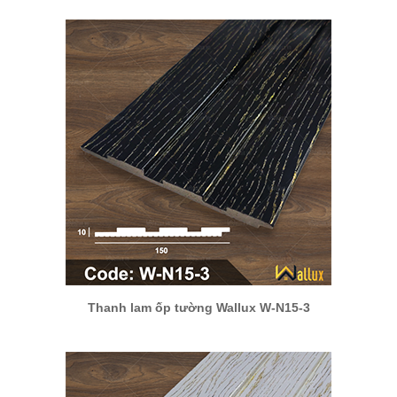
Thanh lam ốp tường Wallux W-N15-3