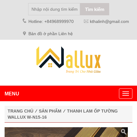
Hotline: +84968999970
kthalinh@gmail.com
Bản đồ ở phần Liên hệ
MENU
Toggl
navig
TRANG CHỦ
⁄
SẢN PHẨM
⁄
THANH LAM ỐP TƯỜNG
WALLUX W-N15-16