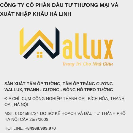
CÔNG TY CỔ PHẦN ĐẦU TƯ THƯƠNG MẠI VÀ
XUẤT NHẬP KHẨU HÀ LINH
SẢN XUẤT TẤM ỐP TƯỜNG, TẤM ỐP TRÁNG GƯƠNG
WALLUX, TRANH - GƯƠNG - ĐỒNG HỒ TREO TƯỜNG
ĐỊA CHỈ: CỤM CÔNG NGHIỆP THANH OAI, BÍCH HÒA, THANH
OAI, HÀ NỘI
MST: 0104588724 DO SỞ KẾ HOẠCH VÀ ĐẦU TƯ THÀNH PHỐ
HÀ NỘI CẤP 25/7/2009
HOTLINE:
+84968.999.970