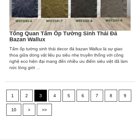
Tổng Quan Tấm Ốp Tường Sinh Thái Đá
Bazan Wallux
Tấm ốp tường sinh thái decor đá bazan Wallux là sự giao
thoa giữa dòng vật liệu pu siêu nhẹ truyền thống với công
nghệ eco hiện đại mang đến nhiều ưu điểm siêu việt đã làm
nức lòng giới ...
1
2
3
4
5
6
7
8
9
10
>
>>