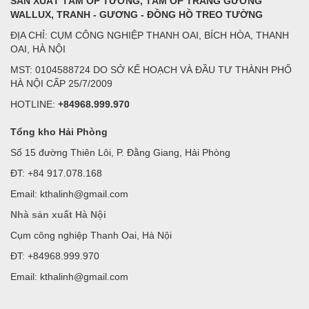
SẢN XUẤT TẤM ỐP TƯỜNG, TẤM ỐP TRÁNG GƯƠNG
WALLUX, TRANH - GƯƠNG - ĐỒNG HỒ TREO TƯỜNG
ĐỊA CHỈ: CỤM CÔNG NGHIỆP THANH OAI, BÍCH HÒA, THANH
OAI, HÀ NỘI
MST: 0104588724 DO SỞ KẾ HOẠCH VÀ ĐẦU TƯ THÀNH PHỐ
HÀ NỘI CẤP 25/7/2009
HOTLINE:
+84968.999.970
Tổng kho Hải Phòng
Số 15 đường Thiên Lôi, P. Đằng Giang, Hải Phòng
ĐT: +84 917.078.168
Email: kthalinh@gmail.com
Nhà sản xuất Hà Nội
Cụm công nghiệp Thanh Oai, Hà Nội
ĐT: +84968.999.970
Email: kthalinh@gmail.com