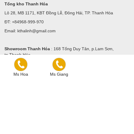
Tổng kho Thanh Hóa
Lô 28, MB 1171, KBT Đồng Lễ, Đông Hải, TP. Thanh Hóa
ĐT: +84968-999-970
Email: kthalinh@gmail.com
Showroom Thanh Hóa
: 168 Tống Duy Tân, p.Lam Sơn,
tp.Thanh Hóa
ĐT: +84968-999-970
Ms Hoa
Ms Giang
COPYRIGHT © 2020 WALLUX.VN. ALL RIGHTS RESERVED.