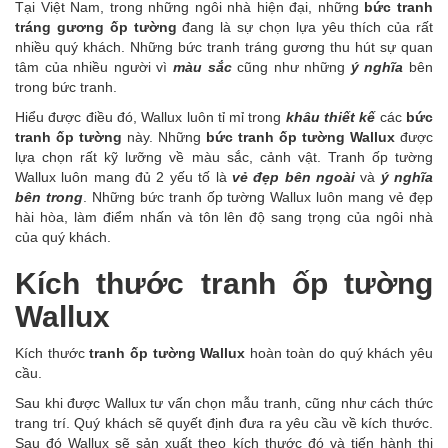
Tại Việt Nam, trong những ngôi nhà hiện đại, những
bức tranh
tráng gương ốp tường
đang là sự chọn lựa yêu thích của rất
nhiều quý khách. Những bức tranh tráng gương thu hút sự quan
tâm của nhiều người vì
màu sắc
cũng như những
ý nghĩa
bên
trong bức tranh.
Hiểu được điều đó, Wallux luôn tỉ mỉ trong
khâu thiết kế
các
bức
tranh ốp tường
này. Những
bức tranh ốp tường Wallux
được
lựa chọn rất kỹ lưỡng về màu sắc, cảnh vật. Tranh ốp tường
Wallux luôn mang đủ 2 yếu tố là
vẻ đẹp bên ngoài
và
ý nghĩa
bên trong
. Những bức tranh ốp tường Wallux luôn mang vẻ đẹp
hài hòa, làm điểm nhấn và tôn lên độ sang trọng của ngôi nhà
của quý khách.
Kích thước tranh ốp tường
Wallux
Kích thước
tranh ốp tường Wallux
hoàn toàn do quý khách yêu
cầu.
Sau khi được Wallux tư vấn chọn mẫu tranh, cũng như cách thức
trang trí. Quý khách sẽ quyết định đưa ra yêu cầu về kích thước.
Sau đó Wallux sẽ sản xuất theo kích thước đó và tiến hành thi