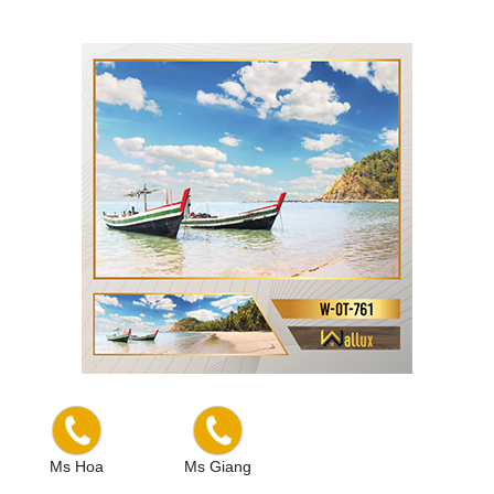
Tranh ốp tường Wallux W-OT-761
Ms Hoa
Ms Giang