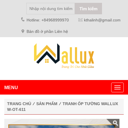
Hotline: +84968999970
kthalinh@gmail.com
Bản đồ ở phần Liên hệ
MENU
Toggl
navig
TRANG CHỦ
⁄
SẢN PHẨM
⁄
TRANH ỐP TƯỜNG WALLUX
W-OT-611