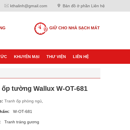
kthalinh@gmail.com
Bản đồ ở phần Liên hệ
ANG
GIỮ CHO NHÀ SẠCH MÁT
TỨC
KHUYẾN MẠI
THƯ VIỆN
LIÊN HỆ
 ốp tường Wallux W-OT-681
c:
Tranh ốp phòng ngủ
,
phẩm:
W-OT-681
:
Tranh tráng gương