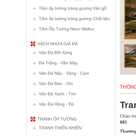
Tấm ốp tường tráng gương Vân gỗ
Tấm ốp tường tráng gương Chất liệu
Tấm Ốp Tường Neon Wallux
VÁCH NHỰA GIẢ ĐÁ
Vân Đá Đối Xứng
Đá Trắng - Vân Mây
Vân Đá Nâu - Vàng - Cam
Vân Đá Đen - Ghi
THÔNG 
Vân Đá Xanh - Tím
Tra
Vân Đá Hồng - Đỏ
Chào mừ
TRANH ỐP TƯỜNG
681
TRANH THIÊN NHIÊN
Thương