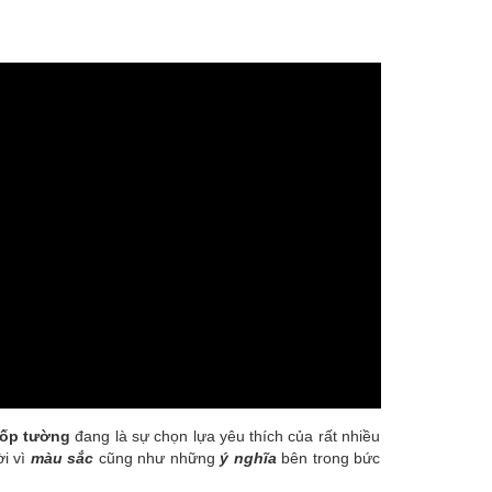
 ốp tường
đang là sự chọn lựa yêu thích của rất nhiều
ời vì
màu sắc
cũng như những
ý nghĩa
bên trong bức