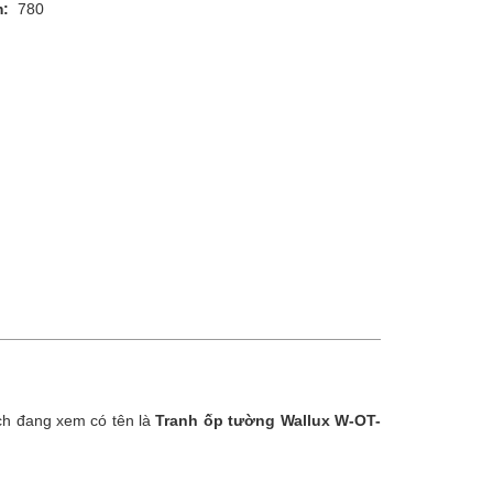
m:
780
ch đang xem có tên là
Tranh ốp tường Wallux W-OT-