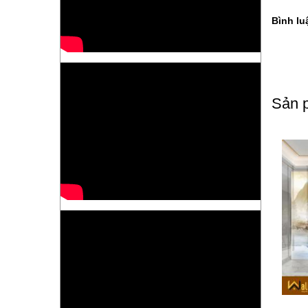
Bình lu
Sản p