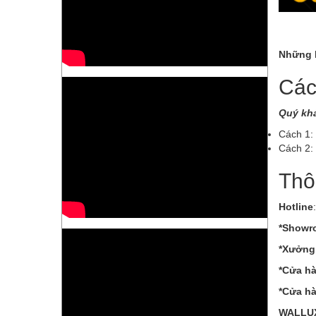
Những b
Các
Quý khá
Cách 1: 
Cách 2:
Thôn
Hotline
*Showr
*Xưởng
*Cửa h
*Cửa hà
WALLUX