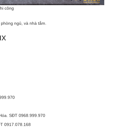
thi công
 phòng ngủ, và nhà tắm.
ux
999.970
 Hóa. SĐT 0968.999.970
ĐT 0917.078.168