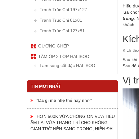
Hiểu đượ
Tranh Trúc Chỉ 197x127
lựa chọ
trong
. 
Tranh Trúc Chỉ 81x81
khách.
Tranh Trúc Chỉ 127x81
Kíc
GƯƠNG GHÉP
Kích th
TẤM ỐP 3 LỚP HALIBOO
Sau khi
Lam sóng cốt đặc HALIBOO
Sau đó W
Vị t
TIN MỚI NHẤT
“Đá gì mà nhẹ thế này nhỉ?”
HƠN 500K VỪA CHỐNG ỒN VỪA TIÊU
ÂM LẠI VỪA TRANG TRÍ CHO KHÔNG
GIAN TRỞ NÊN SANG TRỌNG, HIỆN ĐẠI