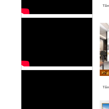
Tấm
Tấm