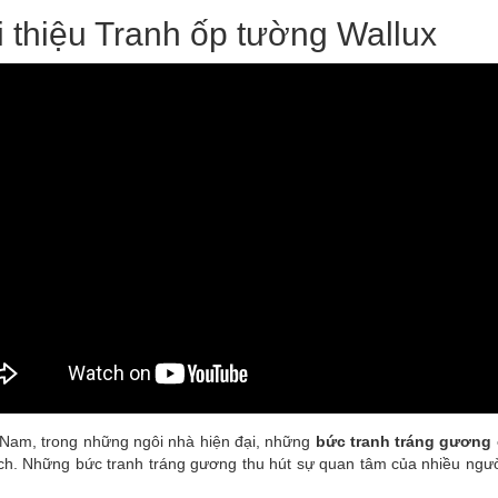
i thiệu Tranh ốp tường Wallux
t Nam, trong những ngôi nhà hiện đại, những
bức tranh tráng gương
ch. Những bức tranh tráng gương thu hút sự quan tâm của nhiều ngư