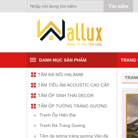
DANH MỤC SẢN PHẨM
TRANG 
TẤM ĐÁ NỔI HALIMAB
TRAN
TẤM TIÊU ÂM ACOUSTIC CAO CẤP
TẤM ỐP SINH THÁI DECOR
TẤM ỐP TƯỜNG TRÁNG GƯƠNG
Tranh Ốp Hiện Đại
Tranh Đá Tráng Gương
Tấm ốp tường tráng gương Vân đá