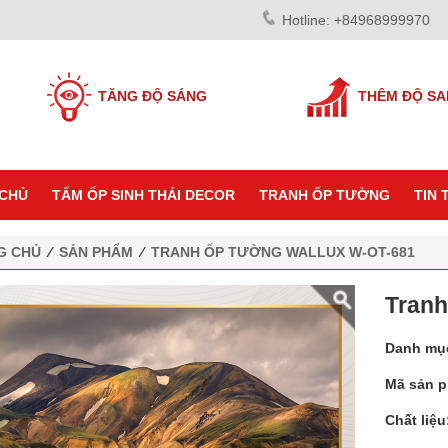
Hotline: +84968999970
TĂNG ĐỘ SÁNG
THÊM ĐỘ S
CHỦ
TẤM ỐP SINH THÁI DECOR
TRANH ỐP TƯỜNG
TIN 
G CHỦ
⁄
SẢN PHẨM
⁄
TRANH ỐP TƯỜNG WALLUX W-OT-681
Tranh
Danh mụ
Mã sản 
Chất liệu