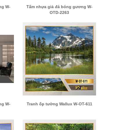
ng W-
Tấm nhựa giả đá bóng gương W-
OTD-2263
ng W-
Tranh ốp tường Wallux W-OT-611