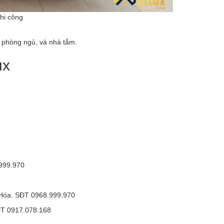
thi công
 phòng ngủ, và nhà tắm.
ux
999.970
 Hóa. SĐT 0968.999.970
ĐT 0917.078.168