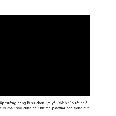
 ốp tường
đang là sự chọn lựa yêu thích của rất nhiều
ời vì
màu sắc
cũng như những
ý nghĩa
bên trong bức