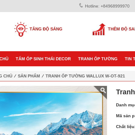
Hotline: +84968999970
TĂNG ĐỘ SÁNG
THÊM ĐỘ S
CHỦ
TẤM ỐP SINH THÁI DECOR
TRANH ỐP TƯỜNG
TIN 
G CHỦ
⁄
SẢN PHẨM
⁄
TRANH ỐP TƯỜNG WALLUX W-OT-921
Tranh
Danh mụ
Mã sản 
Chất liệu