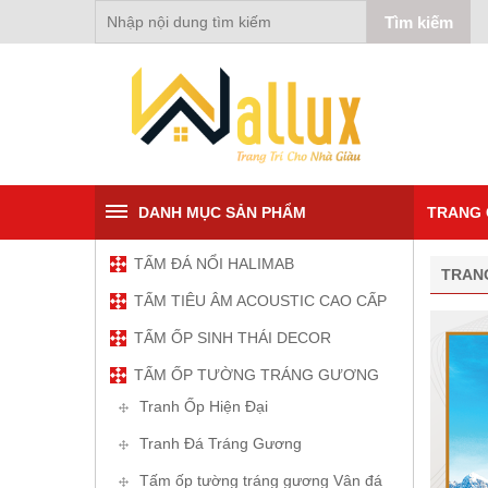
DANH MỤC SẢN PHẨM
TRANG 
TẤM ĐÁ NỔI HALIMAB
TRAN
TẤM TIÊU ÂM ACOUSTIC CAO CẤP
TẤM ỐP SINH THÁI DECOR
TẤM ỐP TƯỜNG TRÁNG GƯƠNG
Tranh Ốp Hiện Đại
Tranh Đá Tráng Gương
Tấm ốp tường tráng gương Vân đá