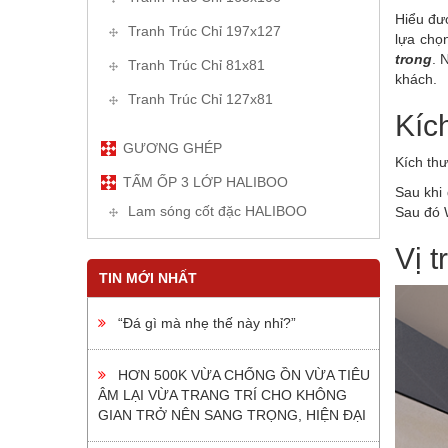
Hiểu đượ
Tranh Trúc Chỉ 197x127
lựa chọ
trong
. 
Tranh Trúc Chỉ 81x81
khách.
Tranh Trúc Chỉ 127x81
Kíc
GƯƠNG GHÉP
Kích th
TẤM ỐP 3 LỚP HALIBOO
Sau khi
Lam sóng cốt đặc HALIBOO
Sau đó W
Vị t
TIN MỚI NHẤT
“Đá gì mà nhẹ thế này nhỉ?”
HƠN 500K VỪA CHỐNG ỒN VỪA TIÊU
ÂM LẠI VỪA TRANG TRÍ CHO KHÔNG
GIAN TRỞ NÊN SANG TRỌNG, HIỆN ĐẠI