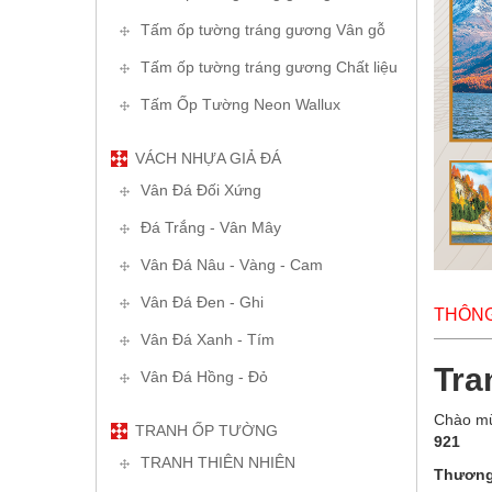
Tấm ốp tường tráng gương Vân gỗ
Tấm ốp tường tráng gương Chất liệu
Tấm Ốp Tường Neon Wallux
VÁCH NHỰA GIẢ ĐÁ
Vân Đá Đối Xứng
Đá Trắng - Vân Mây
Vân Đá Nâu - Vàng - Cam
Vân Đá Đen - Ghi
THÔNG 
Vân Đá Xanh - Tím
Tra
Vân Đá Hồng - Đỏ
Chào mừ
TRANH ỐP TƯỜNG
921
TRANH THIÊN NHIÊN
Thương