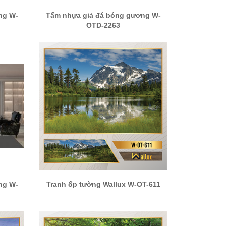
ng W-
Tấm nhựa giả đá bóng gương W-
OTD-2263
ng W-
Tranh ốp tường Wallux W-OT-611