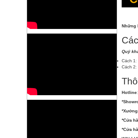
Những b
Các
Quý khá
Cách 1: 
Cách 2:
Thôn
Hotline
*Showr
*Xưởng
*Cửa h
*Cửa hà