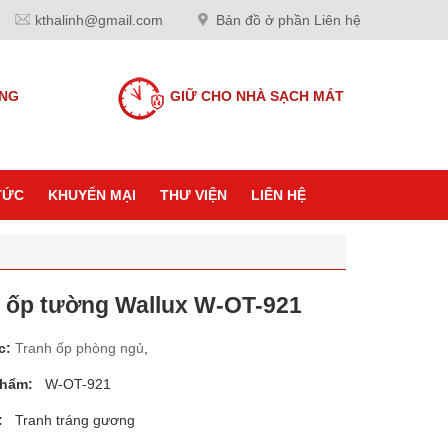
kthalinh@gmail.com
Bản đồ ở phần Liên hệ
ANG
GIỮ CHO NHÀ SẠCH MÁT
TỨC
KHUYẾN MẠI
THƯ VIỆN
LIÊN HỆ
 ốp tường Wallux W-OT-921
c:
Tranh ốp phòng ngủ
,
phẩm:
W-OT-921
:
Tranh tráng gương