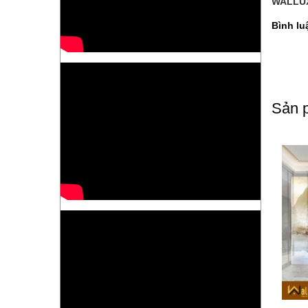
WALLUX
Bình lu
Sản p