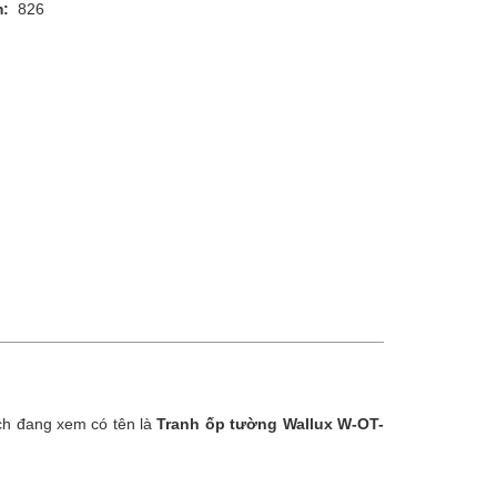
m:
826
ch đang xem có tên là
Tranh ốp tường Wallux W-OT-