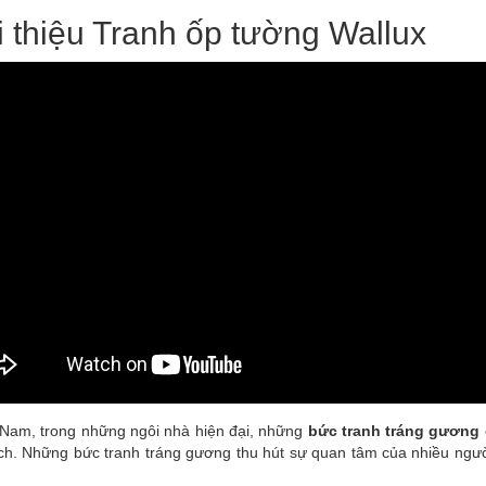
i thiệu Tranh ốp tường Wallux
t Nam, trong những ngôi nhà hiện đại, những
bức tranh tráng gương
ch. Những bức tranh tráng gương thu hút sự quan tâm của nhiều ngư