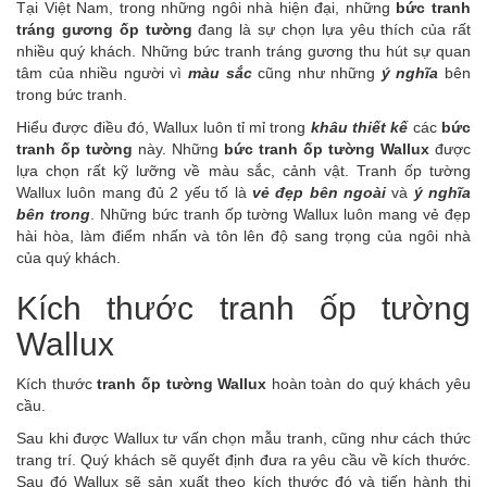
Tại Việt Nam, trong những ngôi nhà hiện đại, những
bức tranh
tráng gương ốp tường
đang là sự chọn lựa yêu thích của rất
nhiều quý khách. Những bức tranh tráng gương thu hút sự quan
tâm của nhiều người vì
màu sắc
cũng như những
ý nghĩa
bên
trong bức tranh.
Hiểu được điều đó, Wallux luôn tỉ mỉ trong
khâu thiết kế
các
bức
tranh ốp tường
này. Những
bức tranh ốp tường Wallux
được
lựa chọn rất kỹ lưỡng về màu sắc, cảnh vật. Tranh ốp tường
Wallux luôn mang đủ 2 yếu tố là
vẻ đẹp bên ngoài
và
ý nghĩa
bên trong
. Những bức tranh ốp tường Wallux luôn mang vẻ đẹp
hài hòa, làm điểm nhấn và tôn lên độ sang trọng của ngôi nhà
của quý khách.
Kích thước tranh ốp tường
Wallux
Kích thước
tranh ốp tường Wallux
hoàn toàn do quý khách yêu
cầu.
Sau khi được Wallux tư vấn chọn mẫu tranh, cũng như cách thức
trang trí. Quý khách sẽ quyết định đưa ra yêu cầu về kích thước.
Sau đó Wallux sẽ sản xuất theo kích thước đó và tiến hành thi