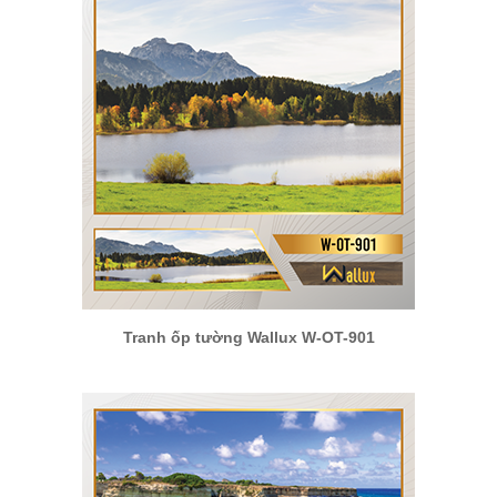
Tranh ốp tường Wallux W-OT-901