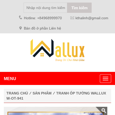
Hotline: +84968999970
kthalinh@gmail.com
Bản đồ ở phần Liên hệ
MENU
Toggl
navig
TRANG CHỦ
⁄
SẢN PHẨM
⁄
TRANH ỐP TƯỜNG WALLUX
W-OT-941