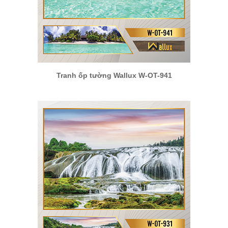
Tranh ốp tường Wallux W-OT-941