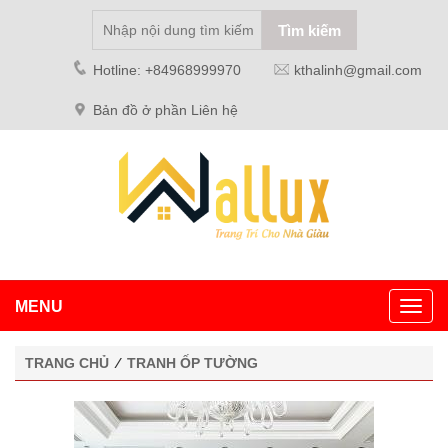
Hotline: +84968999970
kthalinh@gmail.com
Bản đồ ở phần Liên hệ
MENU
Toggl
navig
TRANG CHỦ
⁄
TRANH ỐP TƯỜNG