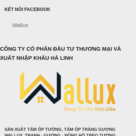
KẾT NỐI FACEBOOK
Wallux
CÔNG TY CỔ PHẦN ĐẦU TƯ THƯƠNG MẠI VÀ
XUẤT NHẬP KHẨU HÀ LINH
SẢN XUẤT TẤM ỐP TƯỜNG, TẤM ỐP TRÁNG GƯƠNG
WALLUX, TRANH - GƯƠNG - ĐỒNG HỒ TREO TƯỜNG