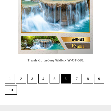
Tranh ốp tường Wallux W-OT-581
1
2
3
4
5
6
7
8
9
10