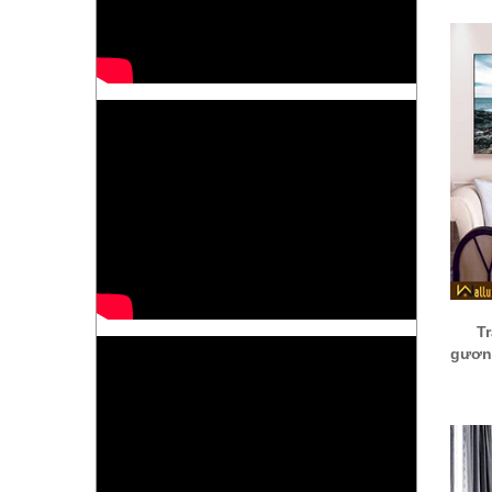
T
gươn