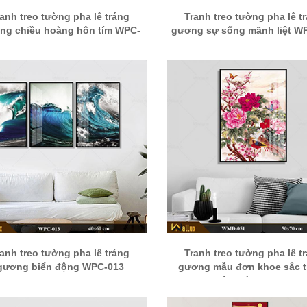
ranh treo tường pha lê tráng
Tranh treo tường pha lê t
ng chiều hoàng hôn tím WPC-
gương sự sống mãnh liệt W
053
ranh treo tường pha lê tráng
Tranh treo tường pha lê t
gương biển động WPC-013
gương mẫu đơn khoe sắc 
muôn loài WMĐ-051