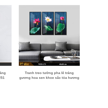
ráng
Tranh treo tường pha lê tráng
251
gương hoa sen khoe sắc tỏa hương
WHS-173