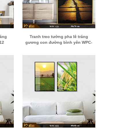
ráng
Tranh treo tường pha lê tráng
12
gương con đường bình yên WPC-
121