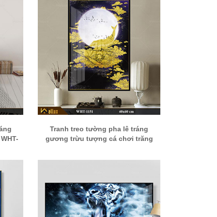
ráng
Tranh treo tường pha lê tráng
i WHT-
gương trừu tượng cá chơi trăng
WHT-1151