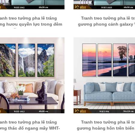
ranh treo tường pha lê tráng
Tranh treo tường pha lê t
ng hươu quyền lực trong đêm
gương phong cảnh galaxy
huyền ảo WHT-1042
1033
ranh treo tường pha lê tráng
Tranh treo tường pha lê t
ơng thác đổ ngang mây WHT-
gương hoàng hôn trên biển
1013
994