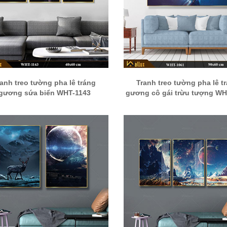
ranh treo tường pha lê tráng
Tranh treo tường pha lê t
gương sứa biển WHT-1143
gương cô gái trừu tượng WH