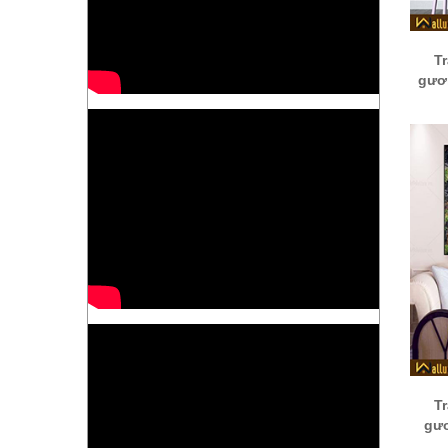
T
gươ
T
gư