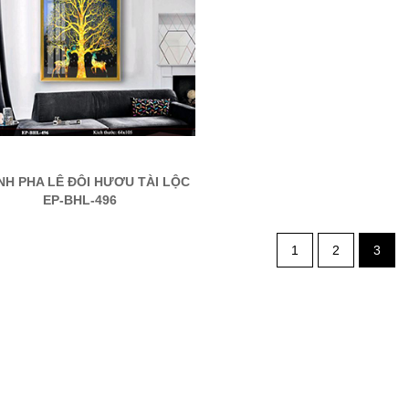
NH PHA LÊ ĐÔI HƯƠU TÀI LỘC
EP-BHL-496
1
2
3