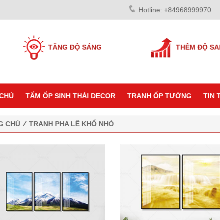
Hotline: +84968999970
TĂNG ĐỘ SÁNG
THÊM ĐỘ S
CHỦ
TẤM ỐP SINH THÁI DECOR
TRANH ỐP TƯỜNG
TIN 
G CHỦ
⁄
TRANH PHA LÊ KHỔ NHỎ