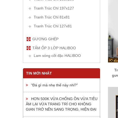
Tranh Trúc Chỉ 197x127
Tranh Trúc Chỉ 81x81
Tranh Trúc Chỉ 127x81
GƯƠNG GHÉP
TẤM ỐP 3 LỚP HALIBOO
Lam sóng cốt đặc HALIBOO
T
TIN MỚI NHẤT
gư
“Đá gì mà nhẹ thế này nhỉ?”
HƠN 500K VỪA CHỐNG ỒN VỪA TIÊU
ÂM LẠI VỪA TRANG TRÍ CHO KHÔNG
GIAN TRỞ NÊN SANG TRỌNG, HIỆN ĐẠI