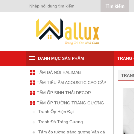
DANH MỤC SẢN PHẨM
TRANG 
TẤM ĐÁ NỔI HALIMAB
TRAN
TẤM TIÊU ÂM ACOUSTIC CAO CẤP
TẤM ỐP SINH THÁI DECOR
TẤM ỐP TƯỜNG TRÁNG GƯƠNG
Tranh Ốp Hiện Đại
Tranh Đá Tráng Gương
Tấm ốp tường tráng gương Vân đá