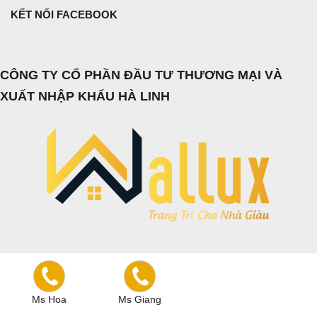
KẾT NỐI FACEBOOK
CÔNG TY CỔ PHẦN ĐẦU TƯ THƯƠNG MẠI VÀ
XUẤT NHẬP KHẨU HÀ LINH
SẢN XUẤT TẤM ỐP TƯỜNG, TẤM ỐP TRÁNG GƯƠNG
WALLUX, TRANH - GƯƠNG - ĐỒNG HỒ TREO TƯỜNG
ĐỊA CHỈ: CỤM CÔNG NGHIỆP THANH OAI, BÍCH HÒA, THANH
Ms Hoa
Ms Giang
OAI, HÀ NỘI