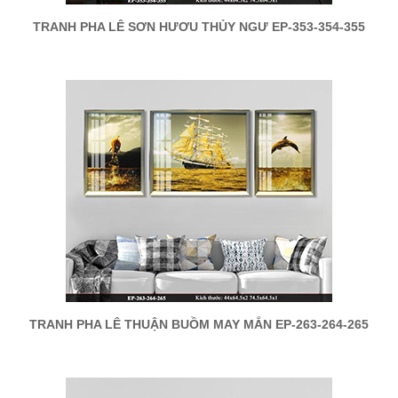
TRANH PHA LÊ SƠN HƯƠU THỦY NGƯ EP-353-354-355
TRANH PHA LÊ THUẬN BUỒM MAY MẮN EP-263-264-265