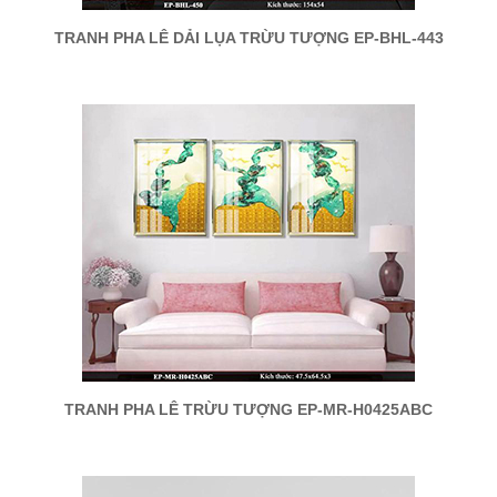
TRANH PHA LÊ DẢI LỤA TRỪU TƯỢNG EP-BHL-443
TRANH PHA LÊ TRỪU TƯỢNG EP-MR-H0425ABC