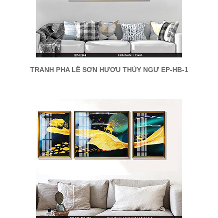
TRANH PHA LÊ SƠN HƯƠU THỦY NGƯ EP-HB-1