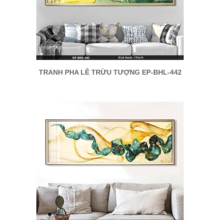
TRANH PHA LÊ TRỪU TƯỢNG EP-BHL-442