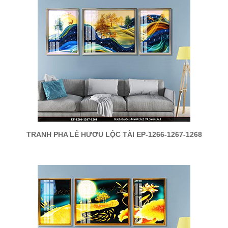
TRANH PHA LÊ HƯƠU LỘC TÀI EP-1266-1267-1268