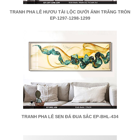
TRANH PHA LÊ HƯƠU TÀI LỘC DƯỚI ÁNH TRĂNG TRÒN
EP-1297-1298-1299
TRANH PHA LÊ SEN ĐÁ ĐUA SẮC EP-BHL-434