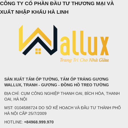
CÔNG TY CỔ PHẦN ĐẦU TƯ THƯƠNG MẠI VÀ
XUẤT NHẬP KHẨU HÀ LINH
SẢN XUẤT TẤM ỐP TƯỜNG, TẤM ỐP TRÁNG GƯƠNG
WALLUX, TRANH - GƯƠNG - ĐỒNG HỒ TREO TƯỜNG
ĐỊA CHỈ: CỤM CÔNG NGHIỆP THANH OAI, BÍCH HÒA, THANH
OAI, HÀ NỘI
MST: 0104588724 DO SỞ KẾ HOẠCH VÀ ĐẦU TƯ THÀNH PHỐ
HÀ NỘI CẤP 25/7/2009
HOTLINE:
+84968.999.970