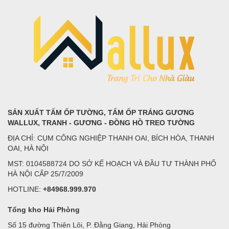
SẢN XUẤT TẤM ỐP TƯỜNG, TẤM ỐP TRÁNG GƯƠNG
WALLUX, TRANH - GƯƠNG - ĐỒNG HỒ TREO TƯỜNG
ĐỊA CHỈ: CỤM CÔNG NGHIỆP THANH OAI, BÍCH HÒA, THANH
OAI, HÀ NỘI
MST: 0104588724 DO SỞ KẾ HOẠCH VÀ ĐẦU TƯ THÀNH PHỐ
HÀ NỘI CẤP 25/7/2009
HOTLINE:
+84968.999.970
Tổng kho Hải Phòng
Số 15 đường Thiên Lôi, P. Đằng Giang, Hải Phòng