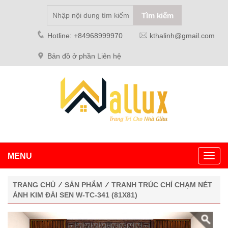
Hotline: +84968999970
kthalinh@gmail.com
Bản đồ ở phần Liên hệ
MENU
Toggl
navig
TRANG CHỦ
⁄
SẢN PHẨM
⁄
TRANH TRÚC CHỈ CHẠM NÉT
ÁNH KIM ĐÀI SEN W-TC-341 (81X81)