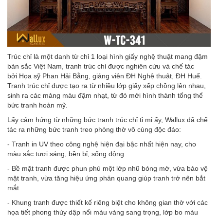
Trúc chỉ là một danh từ chỉ 1 loại hình giấy nghệ thuật mang đậm
bản sắc Việt Nam, tranh trúc chỉ được nghiên cứu và chế tác
bởi Họa sỹ Phan Hải Bằng, giảng viên ĐH Nghệ thuật, ĐH Huế.
Tranh trúc chỉ được tạo ra từ nhiều lớp giấy xếp chồng lên nhau,
sinh ra các mảng màu đậm nhạt, từ đó mới hình thành tổng thể
bức tranh hoàn mỹ.
Lấy cảm hứng từ những bức tranh trúc chỉ tỉ mỉ ấy, Wallux đã chế
tác ra những bức tranh treo phòng thờ vô cùng độc đáo:
- Tranh in UV theo công nghệ hiện đại bậc nhất hiện nay, cho
màu sắc tươi sáng, bền bỉ, sống động
- Bề mặt tranh được phun phủ một lớp nhũ bóng mờ, vừa bảo vệ
mặt tranh, vừa tăng hiệu ứng phản quang giúp tranh trở nên bắt
mắt
- Khung tranh được thiết kế riêng biệt cho không gian thờ với các
họa tiết phong thủy dập nổi màu vàng sang trọng, lớp bo màu