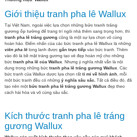
Giới thiệu tranh pha lê Wallux
Tại Việt Nam, ngoài việc lựa chọn những
bức tranh tráng
gương ốp tường
để trang trí ngôi nhà thêm sang trọng hơn, thì
tranh pha lê tráng gương
cũng là một sự lựa chọn vô cùng
hoàn hảo. Điểm nhấn của các bức
tranh pha lê Wallux
là những
viên pha lê
long lanh được
gắn trực tiếp
vào bức tranh. Thêm
vào đó là bề mặt tráng gương tạo vẻ đẹp hoàn mỹ cho những
bức
tranh pha lê của Wallux
. Nhưng ý nghĩa nhất vẫn là nội
dung trong những bức
tranh pha lê tráng gương Wallux
. Các
bức tranh của Wallux dược lựa chọn rất
tỉ mỉ về hình ảnh
, mỗi
một bức tranh đều có những
ý nghĩa sâu sắc.
Tất cả điều đó, đã
tạo nên một
bức tranh pha lê tráng gương Wallux
đẹp theo
cách hài hòa và vô cùng sâu sắc.
Kích thước tranh pha lê tráng
gương Wallux