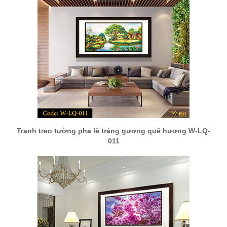
Tranh treo tường pha lê tráng gương quê hương W-LQ-
011