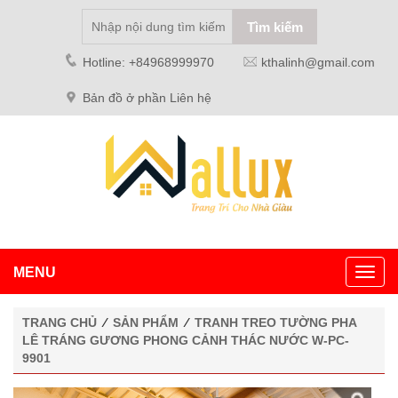
Hotline: +84968999970
kthalinh@gmail.com
Bản đồ ở phần Liên hệ
MENU
Toggl
navig
TRANG CHỦ
⁄
SẢN PHẨM
⁄
TRANH TREO TƯỜNG PHA
LÊ TRÁNG GƯƠNG PHONG CẢNH THÁC NƯỚC W-PC-
9901