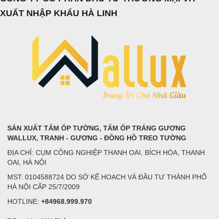
XUẤT NHẬP KHẨU HÀ LINH
SẢN XUẤT TẤM ỐP TƯỜNG, TẤM ỐP TRÁNG GƯƠNG
WALLUX, TRANH - GƯƠNG - ĐỒNG HỒ TREO TƯỜNG
ĐỊA CHỈ: CỤM CÔNG NGHIỆP THANH OAI, BÍCH HÒA, THANH
OAI, HÀ NỘI
MST: 0104588724 DO SỞ KẾ HOẠCH VÀ ĐẦU TƯ THÀNH PHỐ
HÀ NỘI CẤP 25/7/2009
HOTLINE:
+84968.999.970