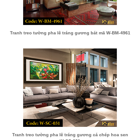
Tranh treo tường pha lê tráng gương bát mã W-BM-4961
Tranh treo tường pha lê tráng gương cá chép hoa sen